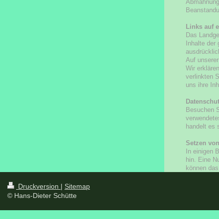
Abmahnung e
Beanstandun
Links auf e
Das Landger
Inhalte der
ausdrücklic
Auf unserer
Wir erkläre
verlinkten 
uns ihre In
Datenschut
Besuchen Si
verwendetes
handelt es 
Setzen vo
In einigen 
hin. Eine N
können das 
Druckversion
|
Sitemap
© Hans-Dieter Schütte