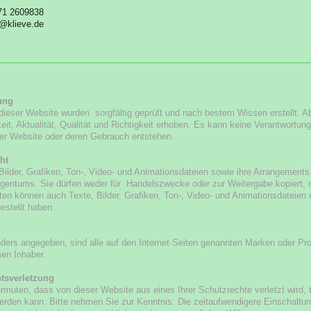
171 2609838
o@klieve.de
ung
 dieser Website wurden sorgfältig geprüft und nach bestem Wissen erstellt. Ab
keit, Aktualität, Qualität und Richtigkeit erhoben. Es kann keine Verantwort
ser Website oder deren Gebrauch entstehen.
ht
 Bilder, Grafiken, Ton-, Video- und Animationsdateien sowie ihre Arrangeme
igentums. Sie dürfen weder für Handelszwecke oder zur Weitergabe kopiert,
iten können auch Texte, Bilder, Grafiken, Ton-, Video- und Animationsdateien e
estellt haben.
ders angegeben, sind alle auf den Internet-Seiten genannten Marken oder P
en Inhaber.
tsverletzung
ermuten, dass von dieser Website aus eines Ihrer Schutzrechte verletzt wird, 
erden kann. Bitte nehmen Sie zur Kenntnis: Die zeitaufwendigere Einschaltung