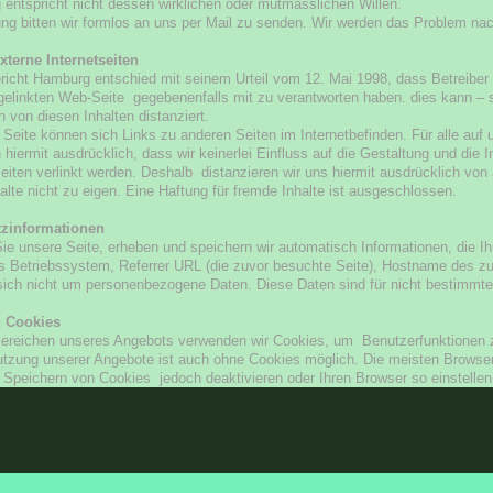
ntspricht nicht dessen wirklichen oder mutmasslichen Willen.
g bitten wir formlos an uns per Mail zu senden. Wir werden das Problem nac
xterne Internetseiten
icht Hamburg entschied mit seinem Urteil vom 12. Mai 1998, dass Betreiber v
 gelinkten Web-Seite gegebenenfalls mit zu verantworten haben. dies kann – 
h von diesen Inhalten distanziert.
 Seite können sich Links zu anderen Seiten im Internetbefinden. Für alle auf u
n hiermit ausdrücklich, dass wir keinerlei Einfluss auf die Gestaltung und die 
Seiten verlinkt werden. Deshalb distanzieren wir uns hiermit ausdrücklich von
halte nicht zu eigen. Eine Haftung für fremde Inhalte ist ausgeschlossen.
zinformationen
e unsere Seite, erheben und speichern wir automatisch Informationen, die Ihr
 Betriebssystem, Referrer URL (die zuvor besuchte Seite), Hostname des zug
sich nicht um personenbezogene Daten. Diese Daten sind für nicht bestimmt
n Cookies
Bereichen unseres Angebots verwenden wir Cookies, um Benutzerfunktionen zu
utzung unserer Angebote ist auch ohne Cookies möglich. Die meisten Browser 
Speichern von Cookies jedoch deaktivieren oder Ihren Browser so einstellen