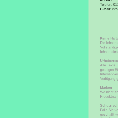
Kontakt:
Telefon: 0
E-Mail:
inf
Keine Haft
Die Inhalte
Vollständig
Inhalte die
Urheberrec
Alle Texte,
geistigen E
Internet-Se
Verfügung g
Marken
Wo nicht an
Produktnam
Schutzrech
Falls Sie v
geschafft w