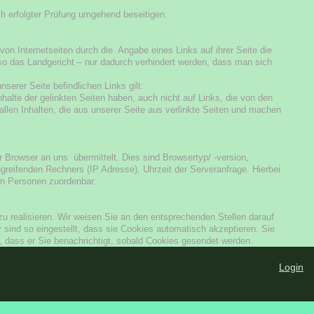
h erfolgter Prüfung umgehend beseitigen.
on Internetseiten durch die Angabe eines Links auf ihrer Seite die
so das Landgericht – nur dadurch verhindert werden, dass man sich
nserer Seite befindlichen Links gilt:
Inhalte der gelinkten Seiten haben, auch nicht auf Links, die von den
 allen Inhalten, die aus unserer Seite aus verlinkte Seiten und machen
 Browser an uns übermittelt. Dies sind Browsertyp/ -version,
reifenden Rechners (IP Adresse), Uhrzeit der Serveranfrage. Hierbei
en Personen zuordenbar.
 realisieren. Wir weisen Sie an den entsprechenden Stellen darauf
sind so eingestellt, dass sie Cookies automatisch akzeptieren. Sie
, dass er Sie benachrichtigt, sobald Cookies gesendet werden.
Login