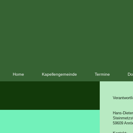
Home
Kapellengemeinde
Termine
Do
Verantwortli
Hans-Dieter
Steinmetzst
59609
Anrö